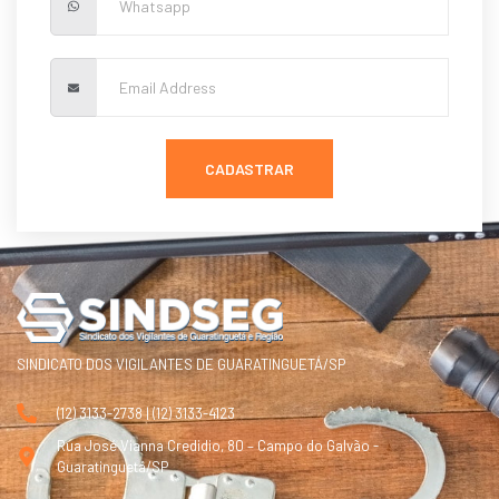
CADASTRAR
SINDICATO DOS VIGILANTES DE GUARATINGUETÁ/SP
(12) 3133-2738 | (12) 3133-4123
Rua José Vianna Credidio, 80 – Campo do Galvão -
Guaratinguetá/SP