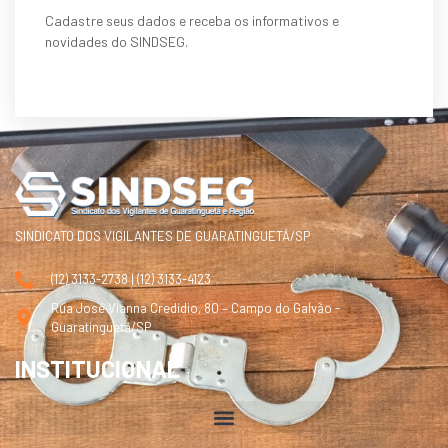
Cadastre seus dados e receba os informativos e
novidades do SINDSEG.
SINDICATO DOS VIGILANTES DE GUARATINGUETÁ/SP
(12) 3133-2738 | (12) 3133-4123
Rua José Vianna Credidio, 80 – Campo do Galvão -
Guaratinguetá/SP
INSTITUCIONAL