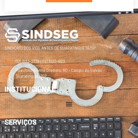
SINDICATO DOS VIGILANTES DE GUARATINGUETÁ/SP
(12) 3133-2738 | (12) 3133-4123
Rua José Vianna Credidio, 80 – Campo do Galvão -
Guaratinguetá/SP
INSTITUCIONAL
SERVIÇOS