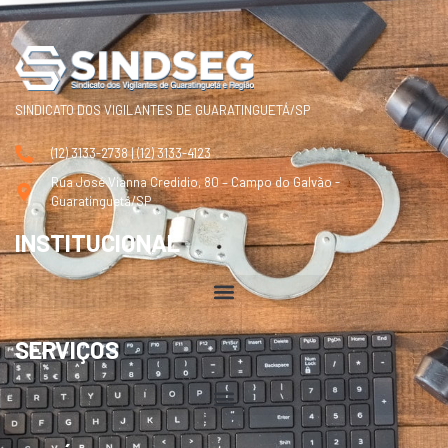
SINDICATO DOS VIGILANTES DE GUARATINGUETÁ/SP
(12) 3133-2738 | (12) 3133-4123
Rua José Vianna Credidio, 80 – Campo do Galvão -
Guaratinguetá/SP
INSTITUCIONAL
SERVIÇOS