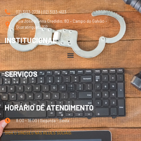
(12) 3133-2738 | (12) 3133-4123
Rua José Vianna Credidio, 80 – Campo do Galvão -
Guaratinguetá/SP
INSTITUCIONAL
SERVIÇOS
HORÁRIO DE ATENDIMENTO
8:00 - 18:00 | Segunda - Sexta
SIGA O SINDSEG NAS REDES SOCIAIS: