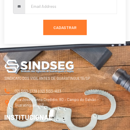
CADASTRAR
SINDICATO DOS VIGILANTES DE GUARATINGUETÁ/SP
(12) 3133-2738 | (12) 3133-4123
Rua José Vianna Credidio, 80 – Campo do Galvão -
Guaratinguetá/SP
INSTITUCIONAL