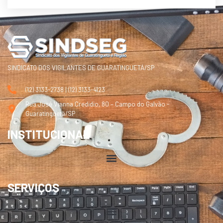
SINDICATO DOS VIGILANTES DE GUARATINGUETÁ/SP
(12) 3133-2738 | (12) 3133-4123
Rua José Vianna Credidio, 80 – Campo do Galvão -
Guaratinguetá/SP
INSTITUCIONAL
SERVIÇOS